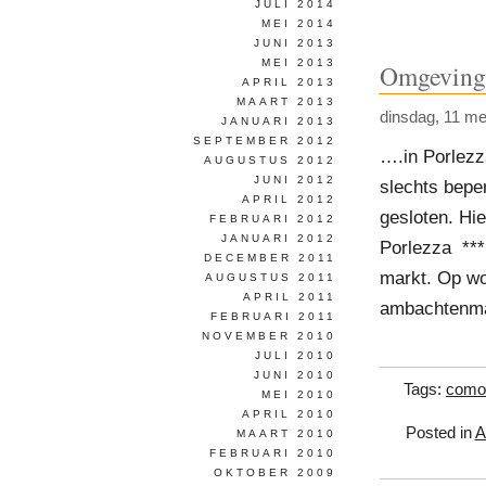
JULI 2014
MEI 2014
JUNI 2013
MEI 2013
Omgeving 
APRIL 2013
MAART 2013
dinsdag, 11 me
JANUARI 2013
SEPTEMBER 2012
….in Porlezza
AUGUSTUS 2012
JUNI 2012
slechts bepe
APRIL 2012
gesloten. Hie
FEBRUARI 2012
JANUARI 2012
Porlezza ***
DECEMBER 2011
markt. Op wo
AUGUSTUS 2011
APRIL 2011
ambachtenmar
FEBRUARI 2011
NOVEMBER 2010
JULI 2010
JUNI 2010
Tags:
como
MEI 2010
APRIL 2010
Posted in
A
MAART 2010
FEBRUARI 2010
OKTOBER 2009