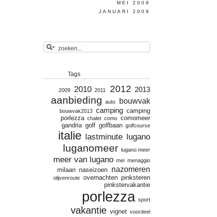
MEI 2009
JANUARI 2009
Tags
2012
2010
2013
2009
2011
aanbieding
bouwvak
auto
camping
camping
bouwvak2013
porlezza
comomeer
chalet
como
gandria
golf
golfbaan
golfcourse
italie
lastminute
lugano
luganomeer
lugano meer
meer van lugano
mei
menaggio
nazomeren
milaan
naseizoen
overnachten
pinksteren
olijvenroute
pinkstervakantie
porlezza
sport
vakantie
vignet
voordeel