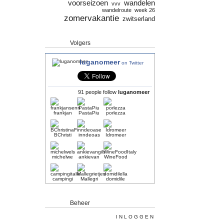
voorseizoen
wandelen
vvv
wandelroute
week 26
zomervakantie
zwitserland
Volgers
luganomeer
on Twitter
91 people follow
luganomeer
frankjan
PastaPiu
porlezza
BChristi
inndeoas
Idromeer
michelwe
ankievan
WineFood
campingi
Mallegri
domidile
Beheer
INLOGGEN