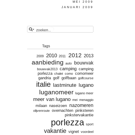
MEI 2009
JANUARI 2009
Tags
2012
2010
2013
2009
2011
aanbieding
bouwvak
auto
camping
camping
bouwvak2013
porlezza
comomeer
chalet
como
gandria
golf
golfbaan
golfcourse
italie
lastminute
lugano
luganomeer
lugano meer
meer van lugano
mei
menaggio
nazomeren
milaan
naseizoen
overnachten
pinksteren
olijvenroute
pinkstervakantie
porlezza
sport
vakantie
vignet
voordeel