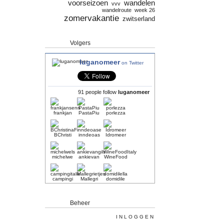
voorseizoen
wandelen
vvv
wandelroute
week 26
zomervakantie
zwitserland
Volgers
luganomeer
on Twitter
91 people follow
luganomeer
frankjan
PastaPiu
porlezza
BChristi
inndeoas
Idromeer
michelwe
ankievan
WineFood
campingi
Mallegri
domidile
Beheer
INLOGGEN