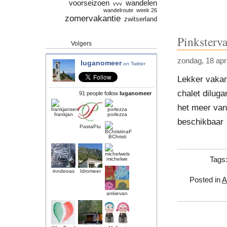
voorseizoen
wandelen
vvv
wandelroute
week 26
zomervakantie
zwitserland
Pinksterv
Volgers
zondag, 18 apr
luganomeer
on Twitter
Lekker vakant
chalet diluga
91 people follow
luganomeer
het meer van
frankjan
porlezza
beschikbaar
PastaPiu
BChristi
Tags
michelwe
inndeoas
Idromeer
Posted in
A
ankievan