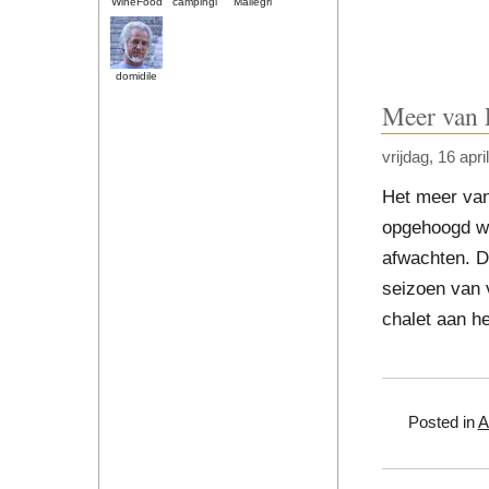
WineFood
campingi
Mallegri
domidile
Meer van 
vrijdag, 16 apri
Het meer van 
opgehoogd wo
afwachten. D
seizoen van v
chalet aan h
Posted in
A