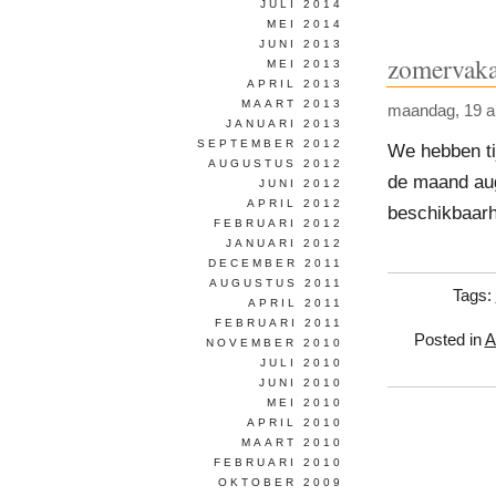
JULI 2014
MEI 2014
JUNI 2013
zomervaka
MEI 2013
APRIL 2013
MAART 2013
maandag, 19 ap
JANUARI 2013
SEPTEMBER 2012
We hebben ti
AUGUSTUS 2012
de maand augu
JUNI 2012
APRIL 2012
beschikbaarhe
FEBRUARI 2012
JANUARI 2012
DECEMBER 2011
AUGUSTUS 2011
Tags:
APRIL 2011
FEBRUARI 2011
Posted in
A
NOVEMBER 2010
JULI 2010
JUNI 2010
MEI 2010
APRIL 2010
MAART 2010
FEBRUARI 2010
OKTOBER 2009