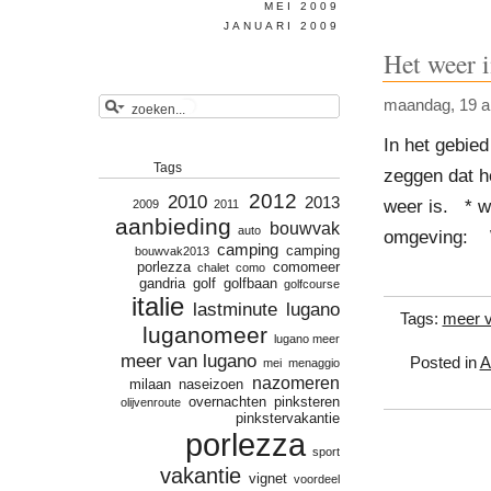
MEI 2009
JANUARI 2009
Het weer i
maandag, 19 ap
In het gebied
Tags
zeggen dat he
2012
2010
2013
weer is. * w
2009
2011
aanbieding
bouwvak
auto
omgeving: 
camping
camping
bouwvak2013
porlezza
comomeer
chalet
como
gandria
golf
golfbaan
golfcourse
italie
lastminute
lugano
Tags:
meer v
luganomeer
lugano meer
meer van lugano
Posted in
A
mei
menaggio
nazomeren
milaan
naseizoen
overnachten
pinksteren
olijvenroute
pinkstervakantie
porlezza
sport
vakantie
vignet
voordeel