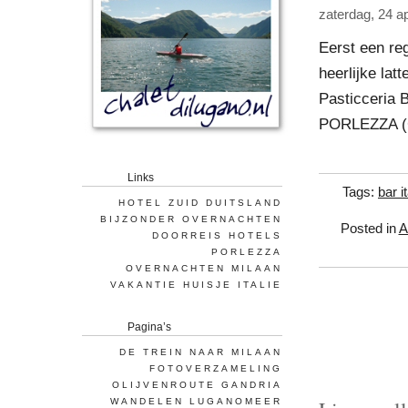
zaterdag, 24 ap
Eerst een reg
heerlijke la
Pasticceria 
PORLEZZA (C
Links
Tags:
bar it
HOTEL ZUID DUITSLAND
BIJZONDER OVERNACHTEN
Posted in
A
DOORREIS HOTELS
PORLEZZA
OVERNACHTEN MILAAN
VAKANTIE HUISJE ITALIE
Pagina’s
DE TREIN NAAR MILAAN
FOTOVERZAMELING
OLIJVENROUTE GANDRIA
WANDELEN LUGANOMEER