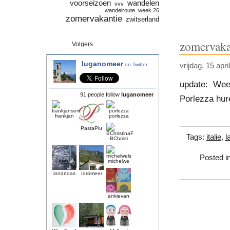
voorseizoen
wandelen
vvv
wandelroute
week 26
zomervakantie
zwitserland
zomervaka
Volgers
luganomeer
on Twitter
vrijdag, 15 apri
update: Week
91 people follow
luganomeer
Porlezza hur
frankjan
porlezza
PastaPiu
Tags:
italie
,
l
BChristi
Posted i
michelwe
inndeoas
Idromeer
ankievan