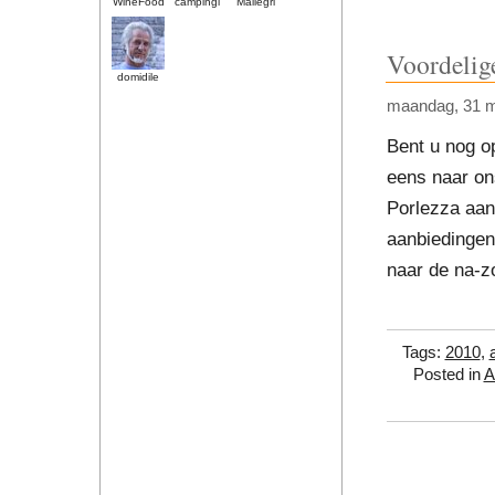
WineFood
campingi
Mallegri
Voordelig
domidile
maandag, 31 m
Bent u nog op
eens naar on
Porlezza aan
aanbiedingen
naar de na-z
Tags:
2010
,
Posted in
A