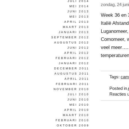
JULI 2014
zondag, 24 jun
MEI 2014
JUNI 2013
Week 36 en 3
MEI 2013
APRIL 2013
Italië Afsta
MAART 2013
Luganomeer, G
JANUARI 2013
SEPTEMBER 2012
Comomeer, wa
AUGUSTUS 2012
veel meer….
JUNI 2012
APRIL 2012
temperaturen
FEBRUARI 2012
JANUARI 2012
DECEMBER 2011
AUGUSTUS 2011
Tags:
camp
APRIL 2011
FEBRUARI 2011
Posted in
NOVEMBER 2010
Reacties 
JULI 2010
JUNI 2010
MEI 2010
APRIL 2010
MAART 2010
FEBRUARI 2010
OKTOBER 2009