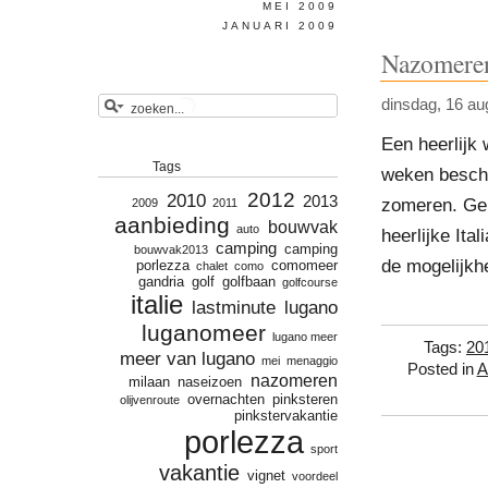
MEI 2009
JANUARI 2009
Nazomeren
dinsdag, 16 au
Een heerlijk
Tags
weken beschi
2012
2010
2013
zomeren. Gen
2009
2011
aanbieding
bouwvak
auto
heerlijke Ita
camping
camping
bouwvak2013
de mogelijkh
porlezza
comomeer
chalet
como
gandria
golf
golfbaan
golfcourse
italie
lastminute
lugano
luganomeer
lugano meer
Tags:
20
meer van lugano
mei
menaggio
Posted in
A
nazomeren
milaan
naseizoen
overnachten
pinksteren
olijvenroute
pinkstervakantie
porlezza
sport
vakantie
vignet
voordeel