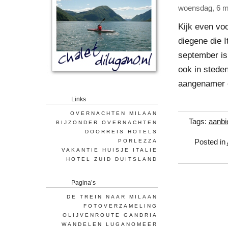
woensdag, 6 m
Kijk even vo
diegene die I
september is
ook in stede
aangenamer o
Links
OVERNACHTEN MILAAN
Tags:
aanbi
BIJZONDER OVERNACHTEN
DOORREIS HOTELS
PORLEZZA
Posted in
VAKANTIE HUISJE ITALIE
HOTEL ZUID DUITSLAND
Pagina’s
DE TREIN NAAR MILAAN
FOTOVERZAMELING
OLIJVENROUTE GANDRIA
WANDELEN LUGANOMEER