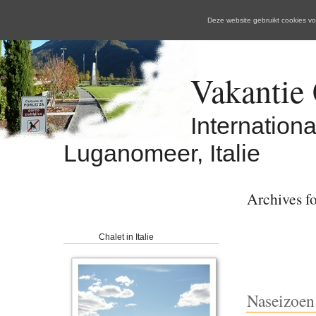
Deze website gebruikt cookies 
Vakantie C
Internation
Luganomeer, Italie
Archives f
Chalet in Italie
Naseizoen 