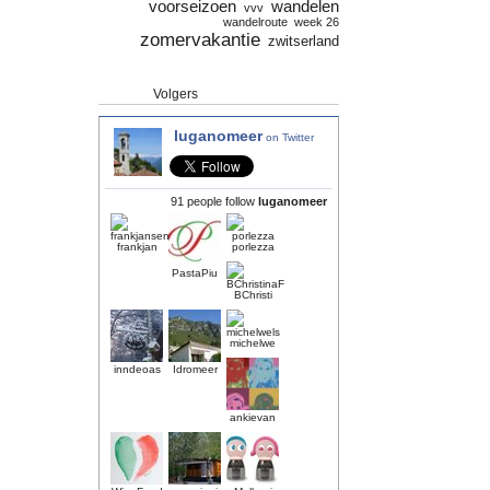
voorseizoen
wandelen
vvv
wandelroute
week 26
zomervakantie
zwitserland
Volgers
luganomeer
on Twitter
91 people follow
luganomeer
frankjan
porlezza
PastaPiu
BChristi
michelwe
inndeoas
Idromeer
ankievan