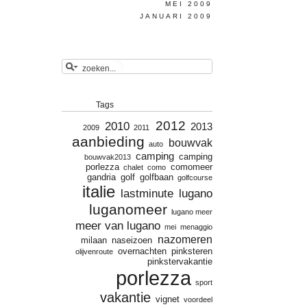
MEI 2009
JANUARI 2009
Tags
2012
2010
2013
2009
2011
aanbieding
bouwvak
auto
camping
camping
bouwvak2013
porlezza
comomeer
chalet
como
gandria
golf
golfbaan
golfcourse
italie
lastminute
lugano
luganomeer
lugano meer
meer van lugano
mei
menaggio
nazomeren
milaan
naseizoen
overnachten
pinksteren
olijvenroute
pinkstervakantie
porlezza
sport
vakantie
vignet
voordeel