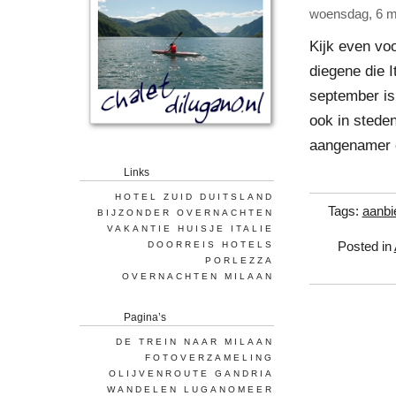
woensdag, 6 m
Kijk even vo
diegene die I
september is
ook in stede
aangenamer o
Links
HOTEL ZUID DUITSLAND
Tags:
aanbi
BIJZONDER OVERNACHTEN
VAKANTIE HUISJE ITALIE
DOORREIS HOTELS
Posted in
PORLEZZA
OVERNACHTEN MILAAN
Pagina’s
DE TREIN NAAR MILAAN
FOTOVERZAMELING
OLIJVENROUTE GANDRIA
WANDELEN LUGANOMEER