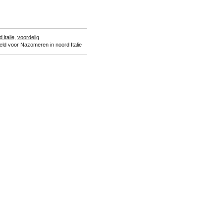
 italie
,
voordelig
eld
voor Nazomeren in noord Italie