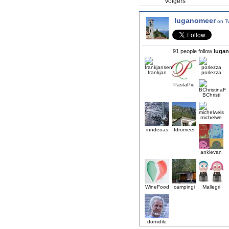
Volgers
luganomeer
on Tw
91 people follow
luga
frankjan
porlezza
PastaPiu
BChristi
michelwe
inndeoas
Idromeer
ankievan
WineFood
campingi
Mallegri
domidile