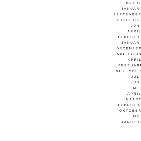
MAART
JANUARI
SEPTEMBER
AUGUSTUS
JUN
APRI
FEBRUARI
JANUARI
DECEMBER
AUGUSTUS
APRI
FEBRUARI
NOVEMBER
JUL
JUN
ME
APRI
MAART
FEBRUARI
OKTOBER
ME
JANUARI