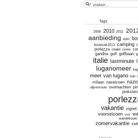
Tags
201
2010
2009
2011
aanbieding
bo
auto
camping
bouwvak2013
porlezza
co
chalet
como
gandria
golf
golfbaan
g
italie
lastminute
luganomeer
lu
meer van lugano
mei
nazo
milaan
naseizoen
overnachten
pi
olijvenroute
pinkster
porlezz
vakantie
vignet
voorseizoen
wa
vvv
wandelroute
zomervakantie
zwi