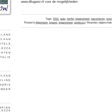
www.dilugano.nl voor de mogelijkheden.
Tags:
2011
,
auto
,
herfst
,
luganomeer
,
nazomeren
,
noord
Posted in
Algemeen
,
lugano
,
luganomeer
,
porlezza
|
Reacties uitgeschak
SLAND
ILAAN
OTELS
LEZZA
CHTEN
ITALIE
ILAAN
ELING
NDRIA
OMEER
MPING
LEZZA