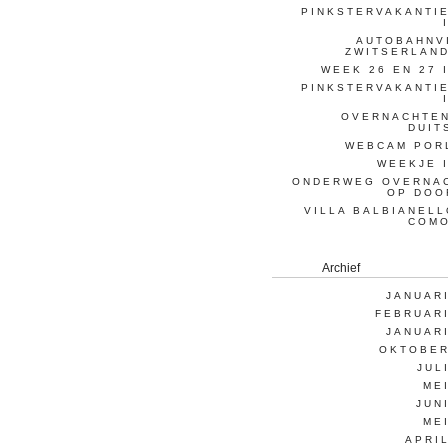
PINKSTERVAKANTIE
AUTOBAHNV
ZWITSERLAND
WEEK 26 EN 27 
PINKSTERVAKANTIE
OVERNACHTEN
DUIT
WEBCAM POR
WEEKJE I
ONDERWEG OVERNA
OP DOO
VILLA BALBIANELL
COM
Archief
JANUARI
FEBRUARI
JANUARI
OKTOBER
JUL
ME
JUN
ME
APRI