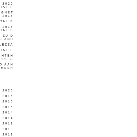
 2020
ITALIE
IGNET
 2016
ITALIE
 2016
ITALIE
 ZUID
SLAND
LEZZA
TALIE
CHTEN
RREIS
O AAN
OMEER
 2020
 2016
 2016
 2015
I 2014
I 2014
I 2013
I 2013
L 2013