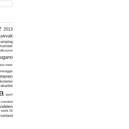
2
2013
uwvak
camping
momeer
olfcourse
lugano
gano meer
menaggio
meren
nksteren
vakantie
a
sport
voordeel
ndelen
week 26
tserland