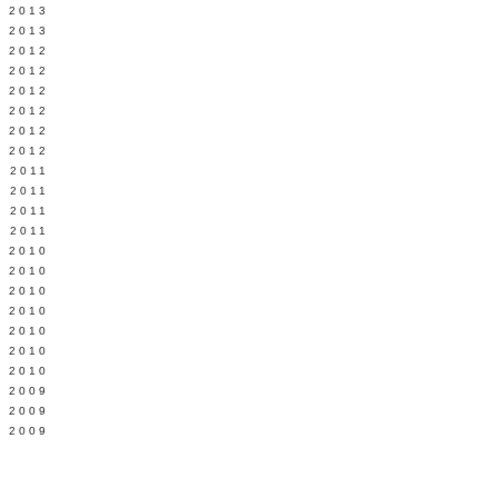
 2013
 2013
 2012
 2012
I 2012
L 2012
 2012
 2012
 2011
 2011
L 2011
 2011
 2010
I 2010
I 2010
I 2010
L 2010
 2010
 2010
 2009
I 2009
 2009